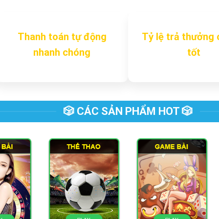
Thanh toán tự động
Tỷ lệ trả thưởng 
nhanh chóng
tốt
🎲 CÁC SẢN PHẨM HOT 🎲