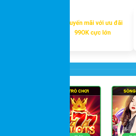
Khuyến mãi với ưu đãi
99OK cực lớn