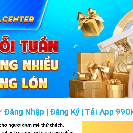
️ Đăng Nhập | Đăng Ký | Tải App 9
cho người đam mê thử thách.
, poker, baccarat kịch tính cùng phần