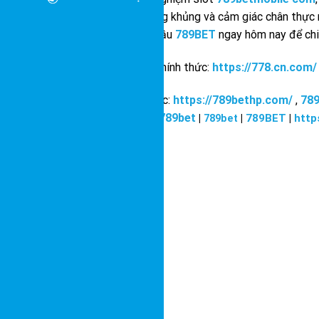
thưởng khủng và cảm giác chân thực
Bắt đầu
789BET
ngay hôm nay để ch
Link chính thức:
https://778.cn.com/
Đối tác:
https://789bethp.com/
,
78
link
|
789bet
|
789BET
|
http
|
789bet