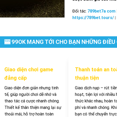
Đối tác:
789bet7a com
https://789bet.tours/
|
🎰 99OK MANG TỚI CHO BẠN NHỮNG ĐIỀU 
Giao diện chơi game
Thanh toán an to
đẳng cấp
thuận tiện
Giao diện đơn giản nhưng tinh
Giao dịch nạp – rút tiền
tế, giúp người chơi dễ nhớ và
hoạt, tiện lợi với nhiều 
thao tác cá cược nhanh chóng.
thức khác nhau, hoàn t
Thiết kế thân thiện mang lại sự
phí và nhanh chóng. Khi 
thoải mái, hỗ trợ hoàn toàn
bạn có thể chuyển trực