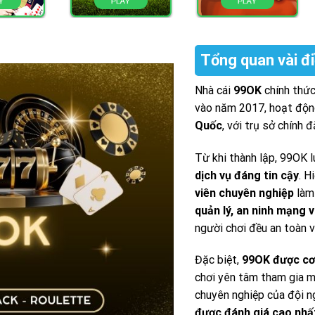
Tổng quan vài đ
Nhà cái
99OK
chính thức
vào năm 2017, hoạt độ
Quốc
, với trụ sở chính 
Từ khi thành lập, 99OK l
dịch vụ đáng tin cậy
. H
viên chuyên nghiệp
làm 
quản lý, an ninh mạng v
người chơi đều an toàn 
Đặc biệt,
99OK được cơ 
chơi yên tâm tham gia m
chuyên nghiệp của đội 
được đánh giá cao nhấ