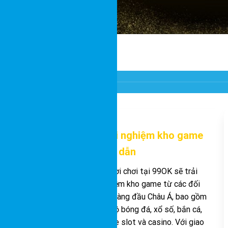
Trải nghiệm kho game
hấp dẫn
Người chơi tại 99OK sẽ trải
nghiệm kho game từ các đối
tác hàng đầu Châu Á, bao gồm
cá độ bóng đá, xổ số, bắn cá,
game slot và casino. Với giao