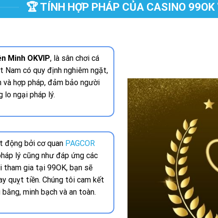
🏆 TÍNH HỢP PHÁP CỦA CASINO 99OK 
ên Minh OKVIP
, là sân chơi cá
ệt Nam có quy định nghiêm ngặt,
n và hợp pháp, đảm bảo người
lo ngại pháp lý.
t động bởi cơ quan
PAGCOR
pháp lý cũng như đáp ứng các
hi tham gia tại 99OK, bạn sẽ
hay quỵt tiền. Chúng tôi cam kết
bằng, minh bạch và an toàn.