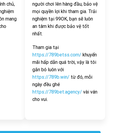
ính chủ,
người chơi lên hàng đầu, bảo vệ
 nghiệm
mọi quyền lợi khi tham gia. Trải
uôn mang
nghiệm tại 99OK, bạn sẽ luôn
 cho
an tâm khi được bảo vệ tốt
nhất.
Tham gia tại
https://789betss.com/
khuyến
mãi hấp dẫn quá trời, vậy là tôi
gắn bó luôn với
https://789b.win/
từ đó, mỗi
ngày đều ghé
https://789bet.agency/
vài ván
cho vui.